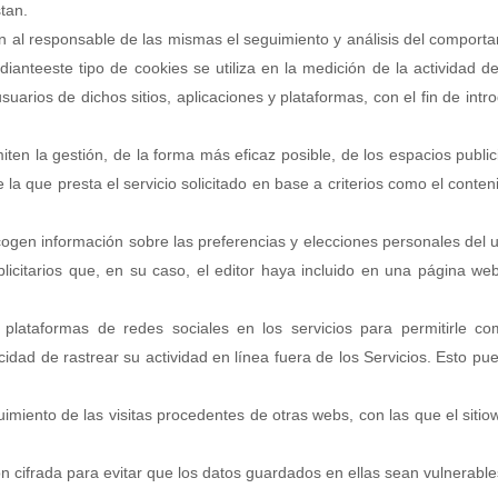
stan.
n al responsable de las mismas el seguimiento y análisis del comportam
anteeste tipo de cookies se utiliza en la medición de la actividad de 
uarios de dichos sitios, aplicaciones y plataformas, con el fin de intr
ten la gestión, de la forma más eficaz posible, de los espacios publici
la que presta el servicio solicitado en base a criterios como el conte
cogen información sobre las preferencias y elecciones personales del us
licitarios que, en su caso, el editor haya incluido en una página we
s plataformas de redes sociales en los servicios para permitirle c
idad de rastrear su actividad en línea fuera de los Servicios. Esto pu
imiento de las visitas procedentes de otras webs, con las que el sitio
n cifrada para evitar que los datos guardados en ellas sean vulnerable