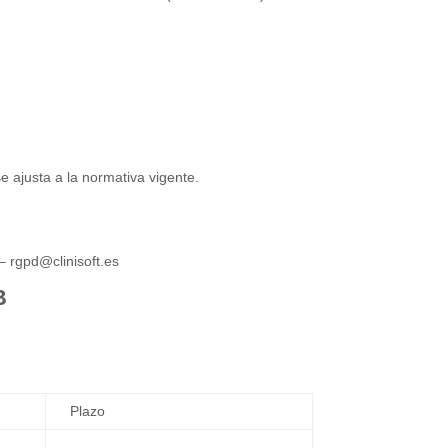
e ajusta a la normativa vigente.
 –
rgpd@clinisoft.es
B
Plazo