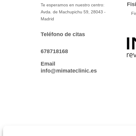
Fis
Te esperamos en nuestro centro:
Avda. de Machupichu 59, 28043 -
Fi
Madrid
Teléfono de citas
678718168
Email
info@mimateclinic.es